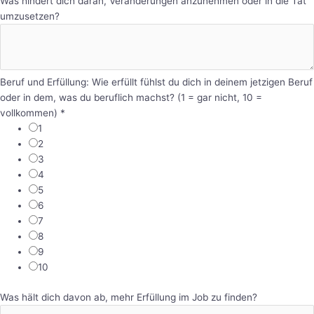
Was hindert dich daran, Veränderungen anzunehmen oder in die Tat
umzusetzen?
Beruf und Erfüllung: Wie erfüllt fühlst du dich in deinem jetzigen Beruf
oder in dem, was du beruflich machst? (1 = gar nicht, 10 =
vollkommen)
*
1
2
3
4
5
6
7
8
9
10
Was hält dich davon ab, mehr Erfüllung im Job zu finden?