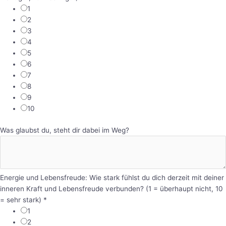
1
2
3
4
5
6
7
8
9
10
Was glaubst du, steht dir dabei im Weg?
Energie und Lebensfreude: Wie stark fühlst du dich derzeit mit deiner
inneren Kraft und Lebensfreude verbunden? (1 = überhaupt nicht, 10
= sehr stark)
*
1
2